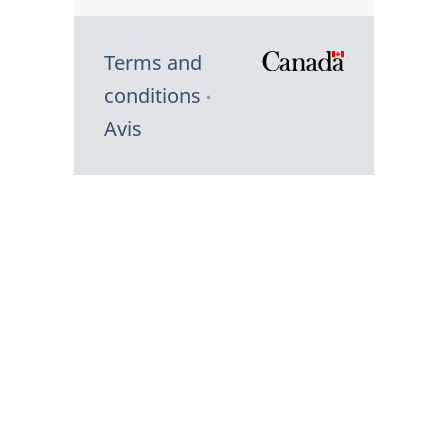
Terms and
/
conditions
Symbole
Avis
du
gouvernem
du
Canada