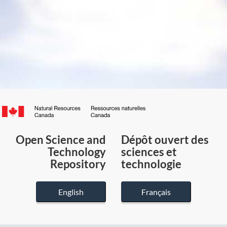
Canada.ca
/
Gouvernement
Open Science and
Dépôt ouvert des
du
Technology
sciences et
Canada
Repository
technologie
English
Français