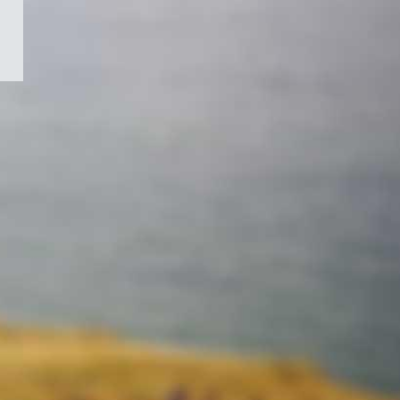
/
Symbole
du
gouvernement
du
Canada