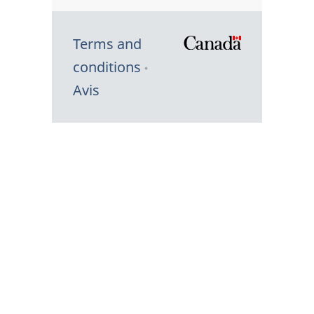
Terms and
/
conditions
Symbole
Avis
du
gouvernem
du
Canada