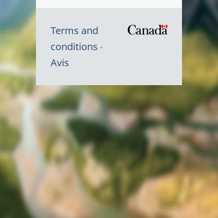
Terms and
/
conditions
Symbole
Avis
du
gouvernem
du
Canada