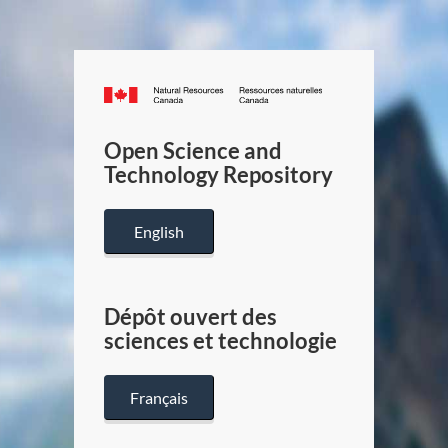
Canada.ca
/
Gouverneme
Open Science and
du
Technology Repository
Canada
English
Dépôt ouvert des
sciences et technologie
Français