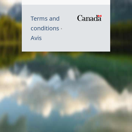
Terms and
/
conditions
Symbole
Avis
du
gouvernem
du
Canada