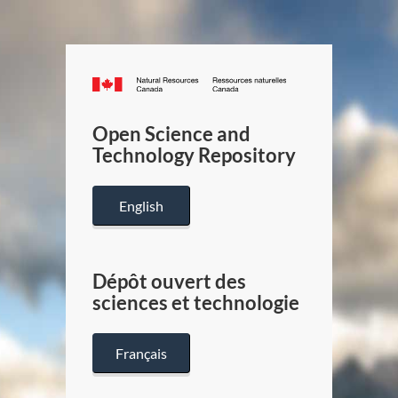
Canada.ca
/
Gouverneme
Open Science and
du
Technology Repository
Canada
English
Dépôt ouvert des
sciences et technologie
Français