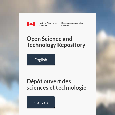
Canada.ca
/
Gouverneme
Open Science and
du
Technology Repository
Canada
English
Dépôt ouvert des
sciences et technologie
Français