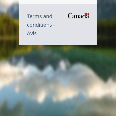
Terms and
/
conditions
Symbole
Avis
du
gouvernem
du
Canada