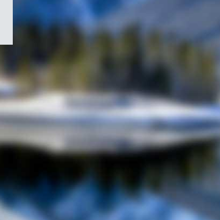
/
Symbole
du
gouvernement
du
Canada