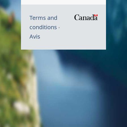
Terms and
/
conditions
Symbole
Avis
du
gouvernem
du
Canada