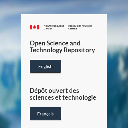
Canada.ca
/
Gouverneme
Open Science and
du
Technology Repository
Canada
English
Dépôt ouvert des
sciences et technologie
Français