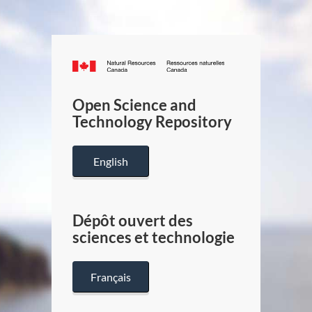
Canada.ca
/
Gouverneme
Open Science and
du
Technology Repository
Canada
English
Dépôt ouvert des
sciences et technologie
Français