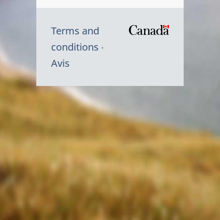
Terms and
/
conditions
Symbole
Avis
du
gouvernem
du
Canada