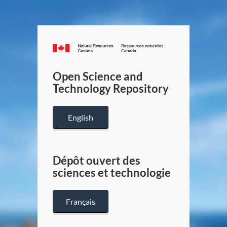
Canada.ca
/
Gouverneme
Open Science and
du
Technology Repository
Canada
English
Dépôt ouvert des
sciences et technologie
Français