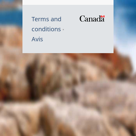
Terms and
/
conditions
Symbole
Avis
du
gouvernem
du
Canada