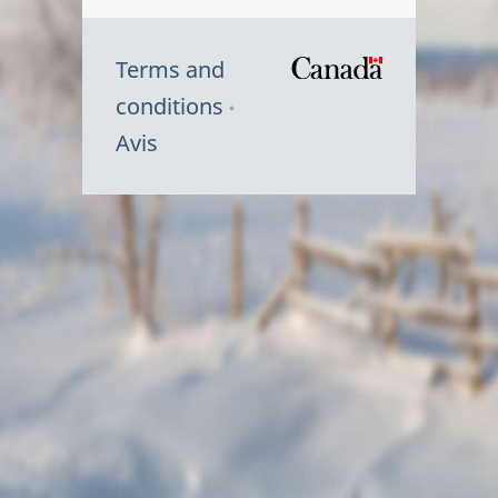
Terms and
/
conditions
Symbole
Avis
du
gouvernem
du
Canada