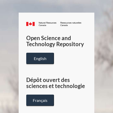
Canada.ca
/
Gouverneme
Open Science and
du
Technology Repository
Canada
English
Dépôt ouvert des
sciences et technologie
Français