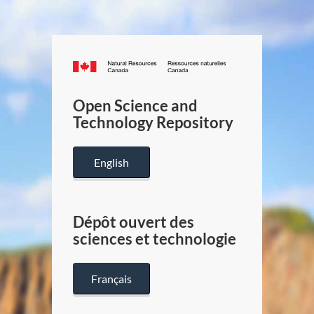
Canada.ca
/
Gouverneme
Open Science and
du
Technology Repository
Canada
English
Dépôt ouvert des
sciences et technologie
Français