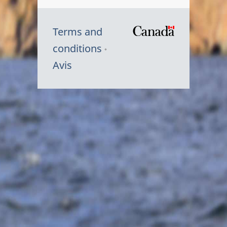
Terms and
/
conditions
Symbole
Avis
du
gouvernem
du
Canada