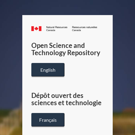
Canada.ca
/
Gouverneme
Open Science and
du
Technology Repository
Canada
English
Dépôt ouvert des
sciences et technologie
Français