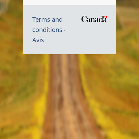
Terms and
/
conditions
Symbole
Avis
du
gouvernem
du
Canada