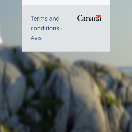
Terms and
/
conditions
Symbole
Avis
du
gouvernem
du
Canada