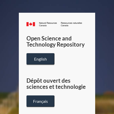
Canada.ca
/
Gouverneme
Open Science and
du
Technology Repository
Canada
English
Dépôt ouvert des
sciences et technologie
Français