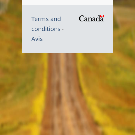
Terms and
/
conditions
Symbole
Avis
du
gouvernem
du
Canada