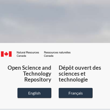
Canada.ca
/
Gouvernement
Open Science and
Dépôt ouvert des
du
Technology
sciences et
Canada
Repository
technologie
English
Français