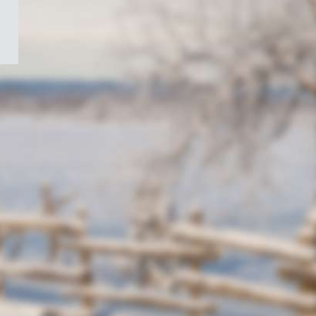
/
Symbole
du
gouvernement
du
Canada