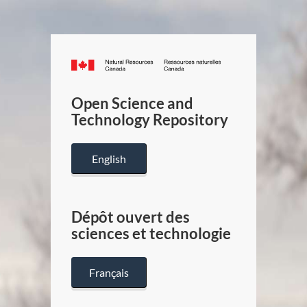
Canada.ca
/
Gouverneme
Open Science and
du
Technology Repository
Canada
English
Dépôt ouvert des
sciences et technologie
Français