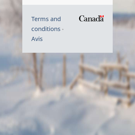
Terms and
/
conditions
Symbole
Avis
du
gouvernem
du
Canada