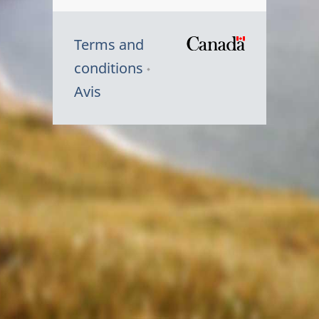
Terms and
/
conditions
Symbole
Avis
du
gouvernem
du
Canada