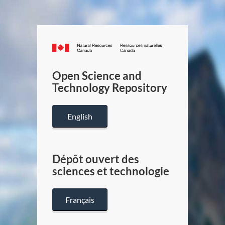
Canada.ca
/
Gouverneme
Open Science and
du
Technology Repository
Canada
English
Dépôt ouvert des
sciences et technologie
Français