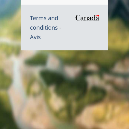
Terms and
/
conditions
Symbole
Avis
du
gouvernem
du
Canada