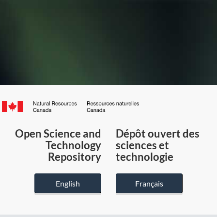
Canada.ca
/
Gouvernement
Open Science and
Dépôt ouvert des
du
Technology
sciences et
Canada
Repository
technologie
English
Français