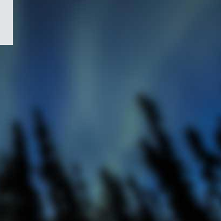
/
Symbole
du
gouvernement
du
Canada