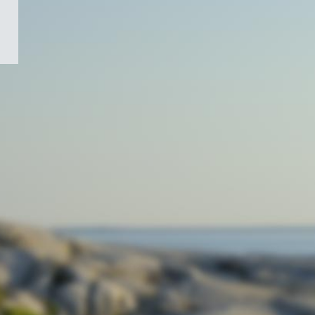
/
Symbole
du
gouvernement
du
Canada