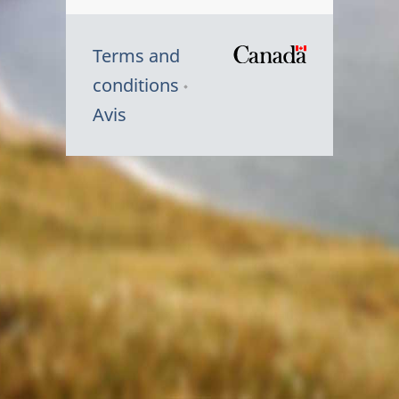
Terms and
/
conditions
Symbole
Avis
du
gouvernem
du
Canada