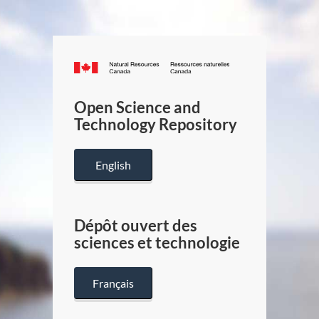
Canada.ca
/
Gouverneme
Open Science and
du
Technology Repository
Canada
English
Dépôt ouvert des
sciences et technologie
Français