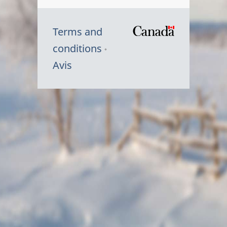
Terms and
/
conditions
Symbole
Avis
du
gouvernem
du
Canada