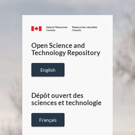
Canada.ca
/
Gouverneme
Open Science and
du
Technology Repository
Canada
English
Dépôt ouvert des
sciences et technologie
Français