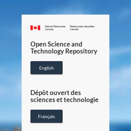
Canada.ca
/
Gouverneme
Open Science and
du
Technology Repository
Canada
English
Dépôt ouvert des
sciences et technologie
Français