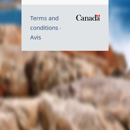
Terms and
/
conditions
Symbole
Avis
du
gouvernem
du
Canada