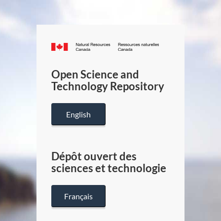
Canada.ca
/
Gouverneme
Open Science and
du
Technology Repository
Canada
English
Dépôt ouvert des
sciences et technologie
Français