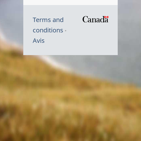
Terms and
/
conditions
Symbole
Avis
du
gouvernem
du
Canada