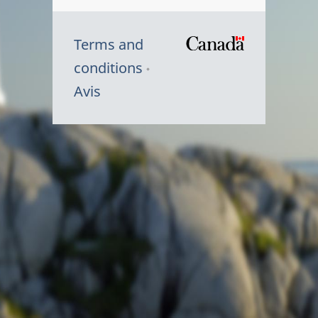
Terms and
/
conditions
Symbole
Avis
du
gouvernem
du
Canada