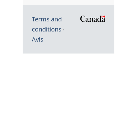
Terms and
/
conditions
Symbole
Avis
du
gouvernem
du
Canada