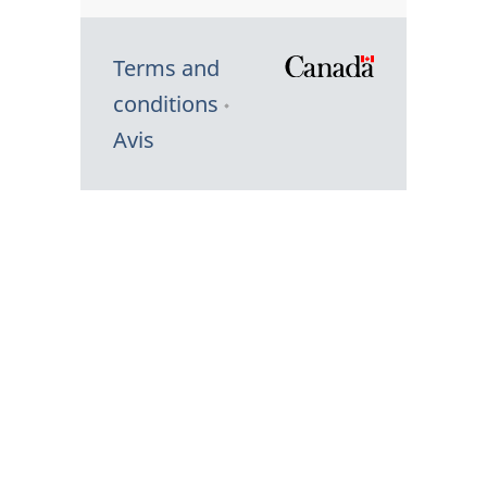
Terms and
/
conditions
Symbole
Avis
du
gouvernem
du
Canada