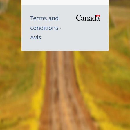
Terms and
/
conditions
Symbole
Avis
du
gouvernem
du
Canada