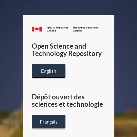
Canada.ca
/
Gouverneme
Open Science and
du
Technology Repository
Canada
English
Dépôt ouvert des
sciences et technologie
Français