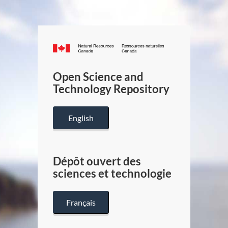
Canada.ca
/
Gouverneme
Open Science and
du
Technology Repository
Canada
English
Dépôt ouvert des
sciences et technologie
Français