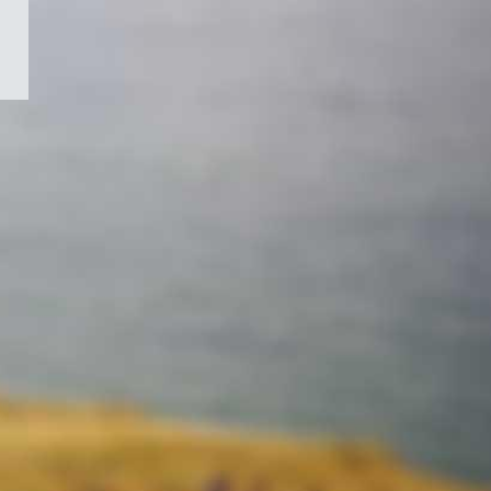
/
Symbole
du
gouvernement
du
Canada