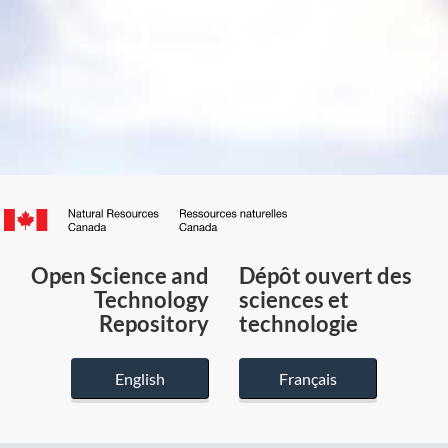
Canada.ca
/
Gouvernement
Open Science and
Dépôt ouvert des
du
Technology
sciences et
Canada
Repository
technologie
English
Français