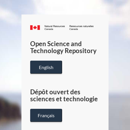
Canada.ca
/
Gouverneme
Open Science and
du
Technology Repository
Canada
English
Dépôt ouvert des
sciences et technologie
Français