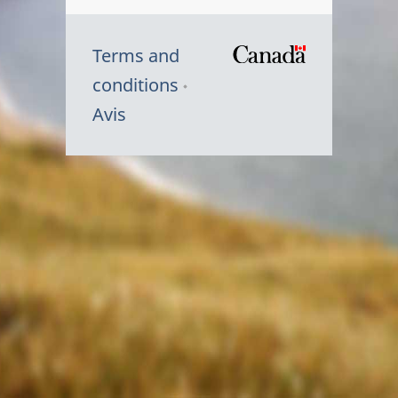
Terms and
/
conditions
Symbole
Avis
du
gouvernem
du
Canada