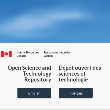
Canada.ca
/
Gouvernement
Open Science and
Dépôt ouvert des
du
Technology
sciences et
Canada
Repository
technologie
English
Français