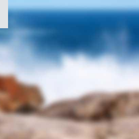
/
Symbole
du
gouvernement
du
Canada