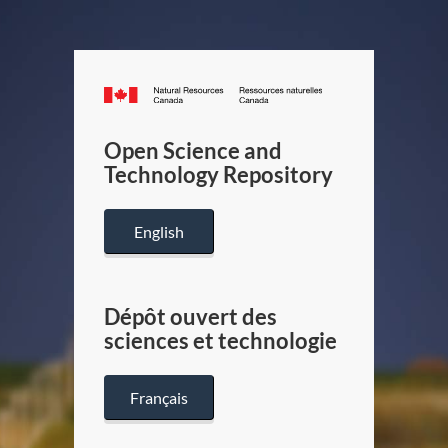
Canada.ca
/
Gouverneme
Open Science and
du
Technology Repository
Canada
English
Dépôt ouvert des
sciences et technologie
Français