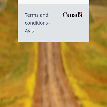
Terms and
/
conditions
Symbole
Avis
du
gouvernem
du
Canada