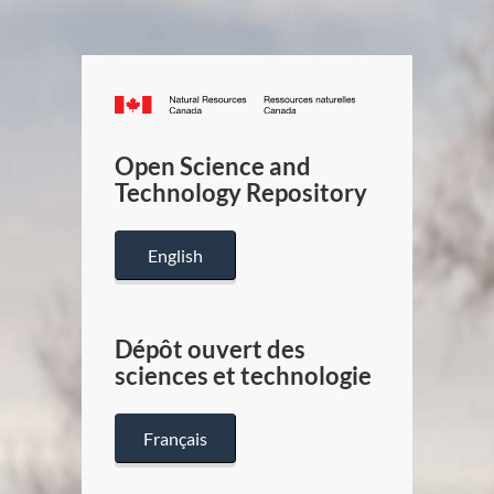
Canada.ca
/
Gouverneme
Open Science and
du
Technology Repository
Canada
English
Dépôt ouvert des
sciences et technologie
Français