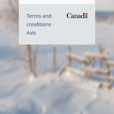
Terms and
/
conditions
Symbole
Avis
du
gouvernem
du
Canada