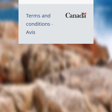
Terms and
/
conditions
Symbole
Avis
du
gouvernem
du
Canada