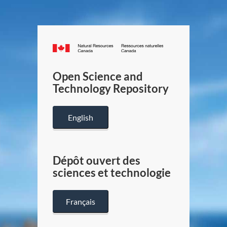
Canada.ca
/
Gouverneme
Open Science and
du
Technology Repository
Canada
English
Dépôt ouvert des
sciences et technologie
Français