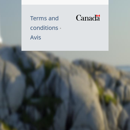
Terms and
/
conditions
Symbole
Avis
du
gouvernem
du
Canada