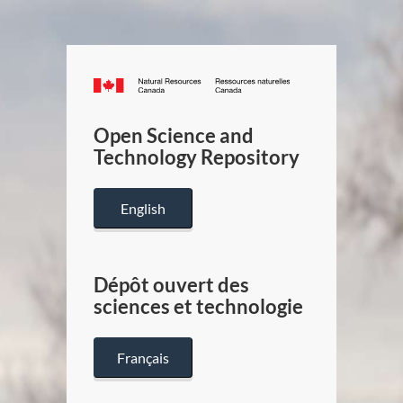
Canada.ca
/
Gouverneme
Open Science and
du
Technology Repository
Canada
English
Dépôt ouvert des
sciences et technologie
Français