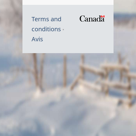
Terms and
/
conditions
Symbole
Avis
du
gouvernem
du
Canada