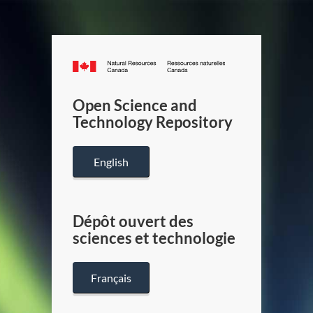
Canada.ca
/
Gouverneme
Open Science and
du
Technology Repository
Canada
English
Dépôt ouvert des
sciences et technologie
Français