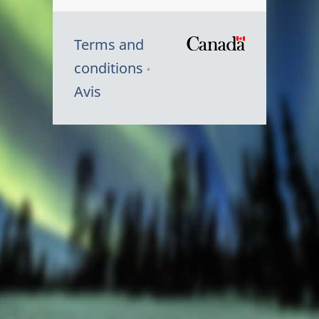
Terms and
/
conditions
Symbole
Avis
du
gouvernem
du
Canada