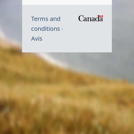
Terms and
/
conditions
Symbole
Avis
du
gouvernem
du
Canada