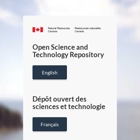
Canada.ca
/
Gouverneme
Open Science and
du
Technology Repository
Canada
English
Dépôt ouvert des
sciences et technologie
Français