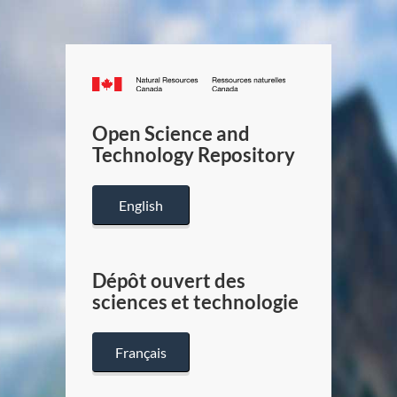
Canada.ca
/
Gouverneme
Open Science and
du
Technology Repository
Canada
English
Dépôt ouvert des
sciences et technologie
Français