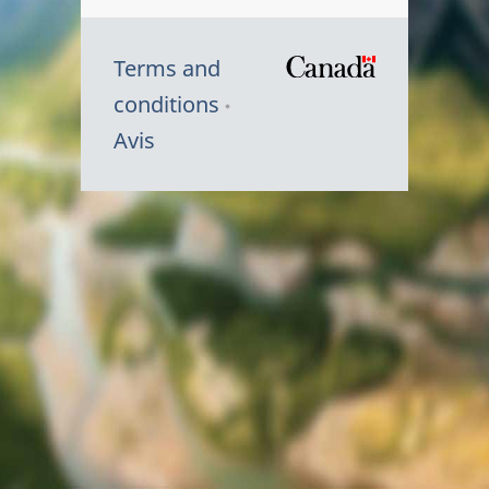
Terms and
/
conditions
Symbole
Avis
du
gouvernem
du
Canada