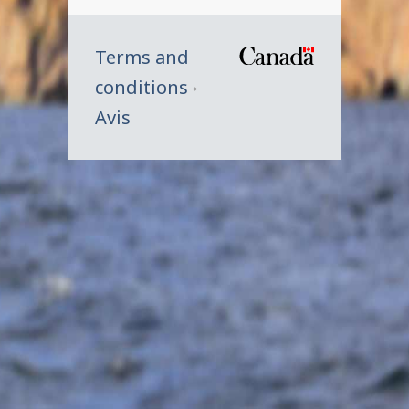
Terms and
/
conditions
Symbole
Avis
du
gouverne
du
Canada