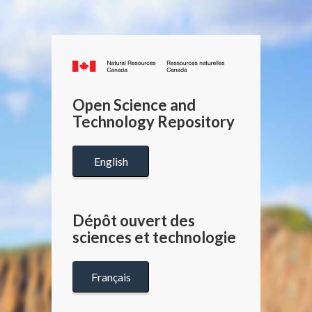
Canada.ca
/
Gouverneme
Open Science and
du
Technology Repository
Canada
English
Dépôt ouvert des
sciences et technologie
Français