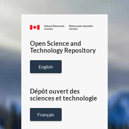
Canada.ca
/
Gouverneme
Open Science and
du
Technology Repository
Canada
English
Dépôt ouvert des
sciences et technologie
Français