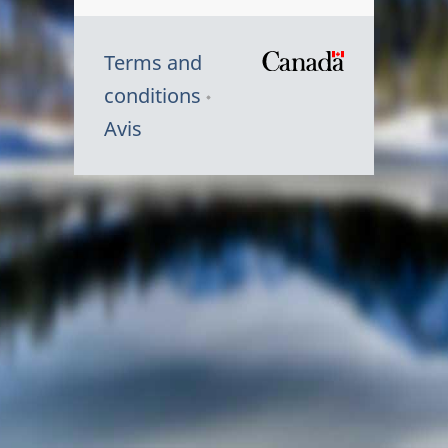
Terms and
/
conditions
Symbole
Avis
du
gouvernem
du
Canada