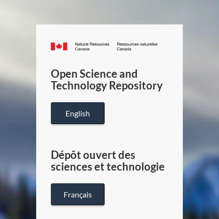
Canada.ca
/
Gouverneme
Open Science and
du
Technology Repository
Canada
English
Dépôt ouvert des
sciences et technologie
Français