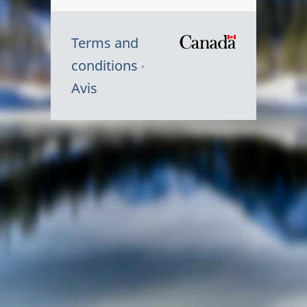
Terms and
/
conditions
Symbole
Avis
du
gouvernem
du
Canada