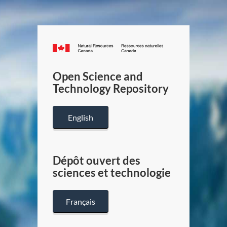
Canada.ca
/
Gouverneme
Open Science and
du
Technology Repository
Canada
English
Dépôt ouvert des
sciences et technologie
Français