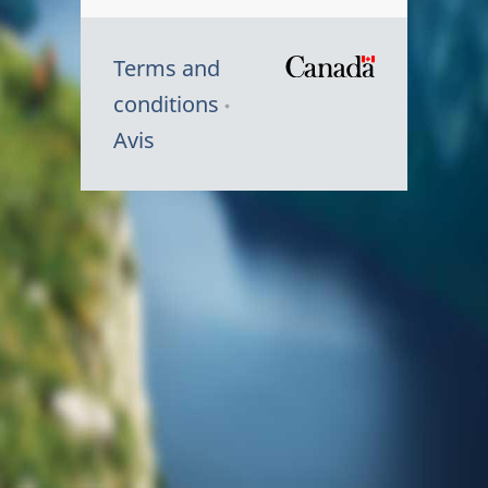
Terms and
/
conditions
Symbole
Avis
du
gouvernem
du
Canada