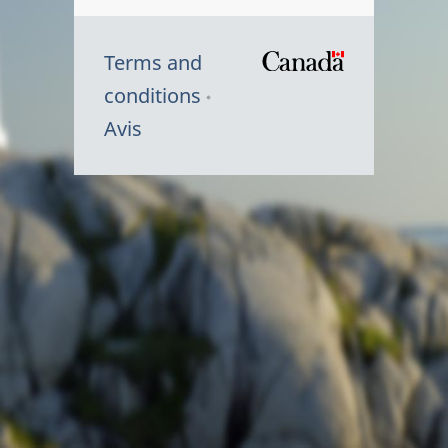
Terms and
/
conditions
Symbole
Avis
du
gouvernem
du
Canada