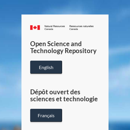
Canada.ca
/
Gouverneme
Open Science and
du
Technology Repository
Canada
English
Dépôt ouvert des
sciences et technologie
Français