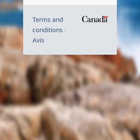
Terms and
/
conditions
Symbole
Avis
du
gouvernem
du
Canada