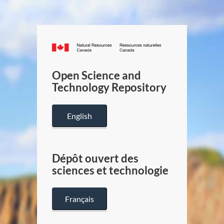
Canada.ca
/
Gouverneme
Open Science and
du
Technology Repository
Canada
English
Dépôt ouvert des
sciences et technologie
Français