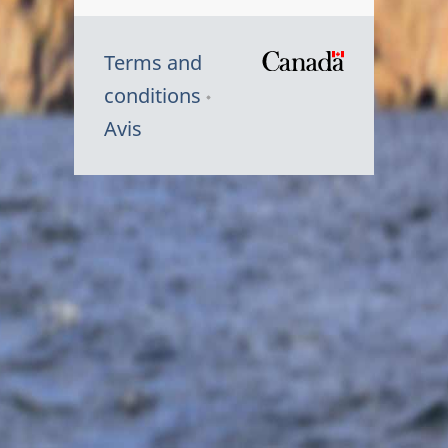
Terms and
/
conditions
Symbole
Avis
du
gouvernem
du
Canada