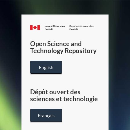
Canada.ca
/
Gouverneme
Open Science and
du
Technology Repository
Canada
English
Dépôt ouvert des
sciences et technologie
Français