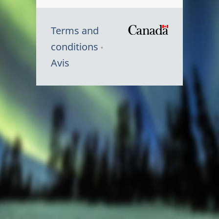
Terms and
/
conditions
Symbole
Avis
du
gouvernem
du
Canada