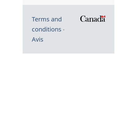
Terms and
/
conditions
Symbole
Avis
du
gouvernem
du
Canada